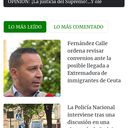
OPINIÓN: ¡La justicia del Supremo!...Y olé
LO MÁS LEÍDO
LO MÁS COMENTADO
Fernández Calle
ordena revisar
convenios ante la
posible llegada a
Extremadura de
inmigrantes de Ceuta
La Policía Nacional
interviene tras una
discusión en una