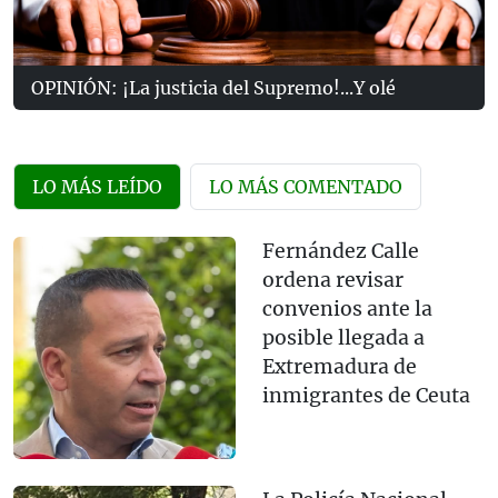
OPINIÓN: ¡La justicia del Supremo!...Y olé
LO MÁS LEÍDO
LO MÁS COMENTADO
Fernández Calle
ordena revisar
convenios ante la
posible llegada a
Extremadura de
inmigrantes de Ceuta