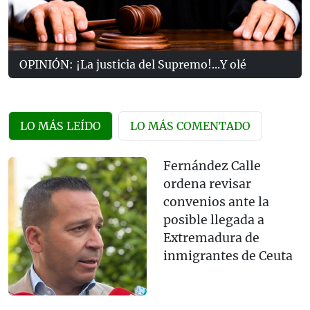
OPINIÓN: ¡La justicia del Supremo!...Y olé
LO MÁS LEÍDO
LO MÁS COMENTADO
Fernández Calle
ordena revisar
convenios ante la
posible llegada a
Extremadura de
inmigrantes de Ceuta