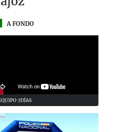
dajoz
A FONDO
EQUIPO 7DÍAS