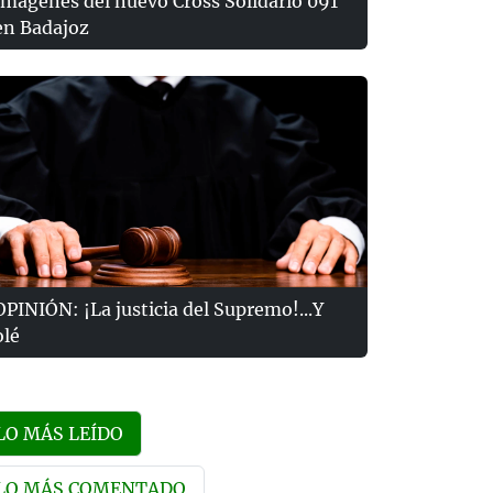
Imágenes del nuevo Cross Solidario 091
en Badajoz
OPINIÓN: ¡La justicia del Supremo!...Y
olé
LO MÁS LEÍDO
LO MÁS COMENTADO