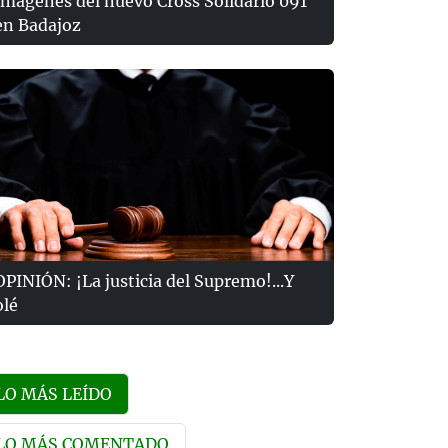
Imágenes del nuevo Cross Solidario 091
en Badajoz
OPINIÓN: ¡La justicia del Supremo!...Y
olé
LO MÁS LEÍDO
LO MÁS COMENTADO