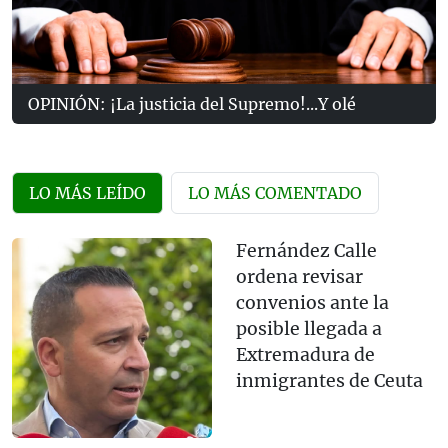
OPINIÓN: ¡La justicia del Supremo!...Y olé
LO MÁS LEÍDO
LO MÁS COMENTADO
Fernández Calle
ordena revisar
convenios ante la
posible llegada a
Extremadura de
inmigrantes de Ceuta