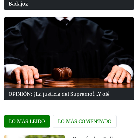
Badajoz
OPINIÓN: ¡La justicia del Supremo!...Y olé
LO MÁS LEÍDO
LO MÁS COMENTADO