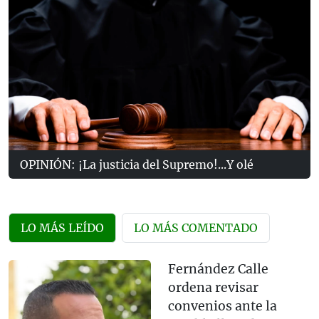
OPINIÓN: ¡La justicia del Supremo!...Y olé
LO MÁS LEÍDO
LO MÁS COMENTADO
Fernández Calle
ordena revisar
convenios ante la