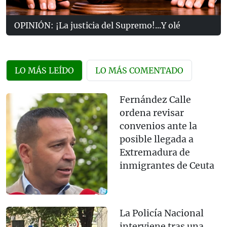
OPINIÓN: ¡La justicia del Supremo!...Y olé
LO MÁS LEÍDO
LO MÁS COMENTADO
Fernández Calle
ordena revisar
convenios ante la
posible llegada a
Extremadura de
inmigrantes de Ceuta
La Policía Nacional
interviene tras una