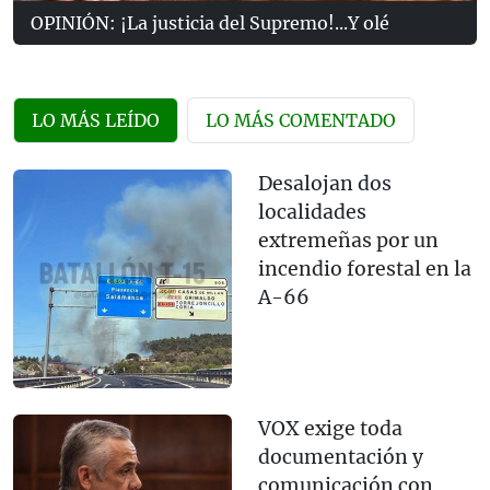
OPINIÓN: ¡La justicia del Supremo!...Y olé
LO MÁS LEÍDO
LO MÁS COMENTADO
Desalojan dos
localidades
extremeñas por un
incendio forestal en la
A-66
VOX exige toda
documentación y
comunicación con