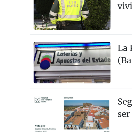
viv
La 
(Ba
Seg
ser