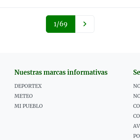
1/69
Nuestras marcas informativas
Se
DEPORTEX
NO
METEO
NO
MI PUEBLO
CO
C
AV
PO