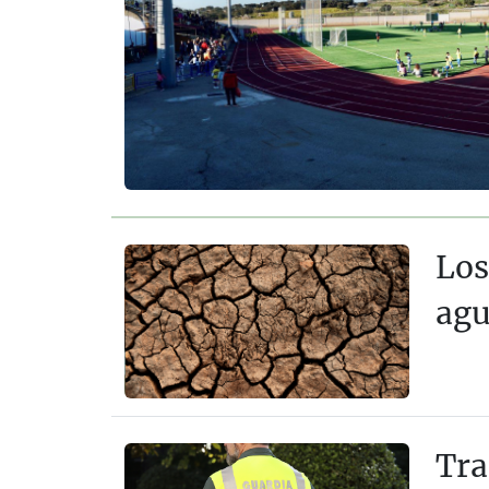
Los
ag
Tra