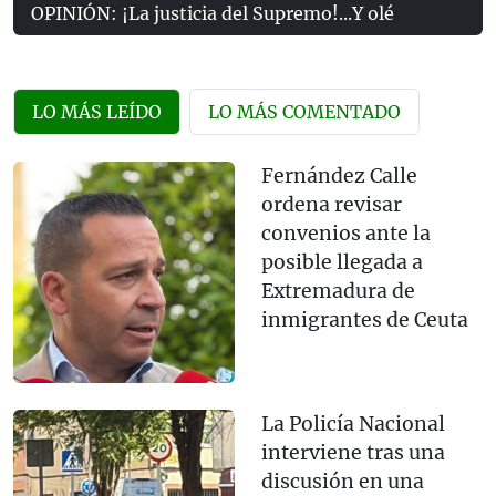
OPINIÓN: ¡La justicia del Supremo!...Y olé
LO MÁS LEÍDO
LO MÁS COMENTADO
Fernández Calle
ordena revisar
convenios ante la
posible llegada a
Extremadura de
inmigrantes de Ceuta
La Policía Nacional
interviene tras una
discusión en una