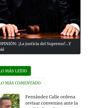
OPINIÓN: ¡La justicia del Supremo!...Y
olé
LO MÁS LEÍDO
LO MÁS COMENTADO
Fernández Calle ordena
revisar convenios ante la