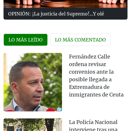
OPINIÓN: ¡La justicia del Supremo!...Y olé
LO MÁS LEÍDO
LO MÁS COMENTADO
Fernández Calle
ordena revisar
convenios ante la
posible llegada a
Extremadura de
inmigrantes de Ceuta
La Policía Nacional
interviene tras una