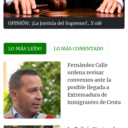
OPINIÓN: ¡La justicia del Supremo!...Y olé
LO MÁS LEÍDO
LO MÁS COMENTADO
Fernández Calle
ordena revisar
convenios ante la
posible llegada a
Extremadura de
inmigrantes de Ceuta