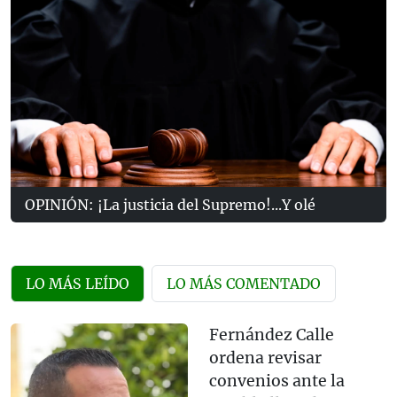
OPINIÓN: ¡La justicia del Supremo!...Y olé
LO MÁS LEÍDO
LO MÁS COMENTADO
Fernández Calle
ordena revisar
convenios ante la