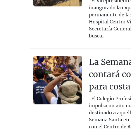
El vicepresidente 
inaugurado la exp
permanente de las
Hospital Centro Vi
Secretaría General
busca...
La Semana
contará co
para costa
El Colegio Profes
impulsa un año má
destinado a aquel
Semana Santa en B
con el Centro de At