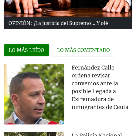
OPINIÓN: ¡La justicia del Supremo!...Y olé
LO MÁS LEÍDO
LO MÁS COMENTADO
Fernández Calle
ordena revisar
convenios ante la
posible llegada a
Extremadura de
inmigrantes de Ceuta
La Policía Nacional