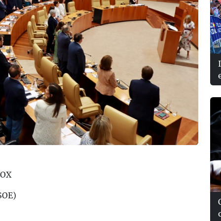
VOX
PSOE)