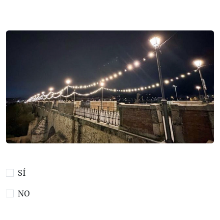
SÍ
NO